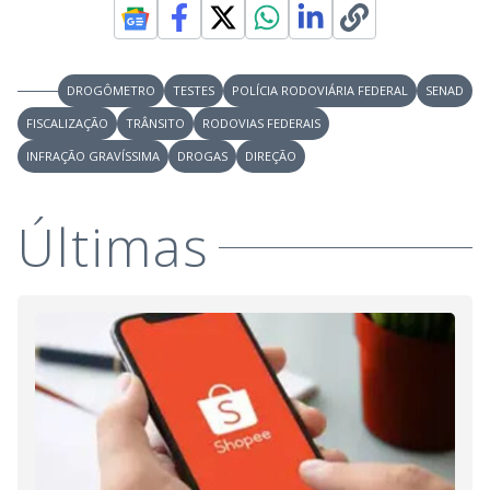
DROGÔMETRO
TESTES
POLÍCIA RODOVIÁRIA FEDERAL
SENAD
FISCALIZAÇÃO
TRÂNSITO
RODOVIAS FEDERAIS
INFRAÇÃO GRAVÍSSIMA
DROGAS
DIREÇÃO
Últimas