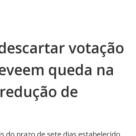
 descartar votação
reveem queda na
 redução de
 do prazo de sete dias estabelecido