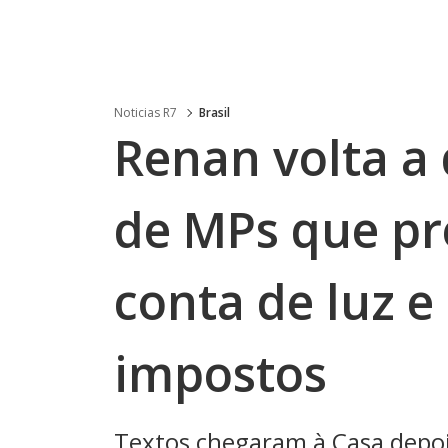
Noticias R7
Brasil
Renan volta a
de MPs que p
conta de luz e
impostos
Textos chegaram à Casa depois