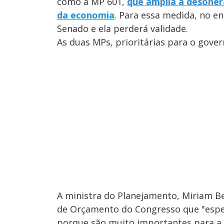
como a MP 601,
que amplia a desoner
da economia
. Para essa medida, no en
Senado e ela perderá validade.
As duas MPs, prioritárias para o gover
A ministra do Planejamento, Miriam Be
de Orçamento do Congresso que "espe
porque são muito importantes para a 