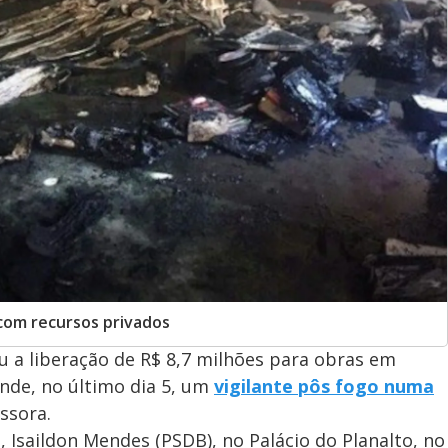
 com recursos privados
 a liberação de R$ 8,7 milhões para obras em
nde, no último dia 5, um
vigilante pôs fogo numa
ssora.
 Isaildon Mendes (PSDB), no Palácio do Planalto, no