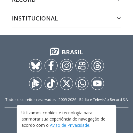
INSTITUCIONAL
BRASIL
Todos os direitos reservados - 2009-
2026
- Rádio e Televisão Record S.A
Utilizamos cookies e tecnologia para
CARREIRA
FALE CONOSCO
PRIVACIDADE
aprimorar sua experiência de navegação de
TERMOS E CONDIÇÕES DE USO
acordo com o
Aviso de Privacidade
.