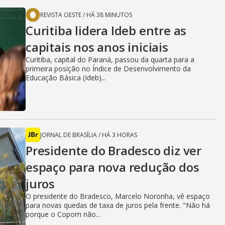
V
REVISTA OESTE
/
HÁ 38 MINUTOS
i
Curitiba lidera Ideb entre as
capitais nos anos iniciais
Curitiba, capital do Paraná, passou da quarta para a
d
primeira posição no Índice de Desenvolvimento da
Educação Básica (Ideb)...
e
JORNAL DE BRASÍLIA
/
HÁ 3 HORAS
o
Presidente do Bradesco diz ver
espaço para nova redução dos
juros
O presidente do Bradesco, Marcelo Noronha, vê espaço
para novas quedas de taxa de juros pela frente. "Não há
porque o Copom não...