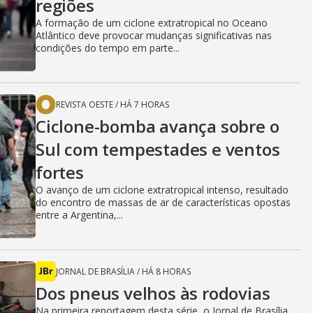
regiões
A formação de um ciclone extratropical no Oceano
Atlântico deve provocar mudanças significativas nas
condições do tempo em parte...
REVISTA OESTE
/
HÁ 7 HORAS
Ciclone-bomba avança sobre o
Sul com tempestades e ventos
fortes
O avanço de um ciclone extratropical intenso, resultado
do encontro de massas de ar de características opostas
entre a Argentina,...
JORNAL DE BRASÍLIA
/
HÁ 8 HORAS
Dos pneus velhos às rodovias
Na primeira reportagem desta série, o Jornal de Brasília