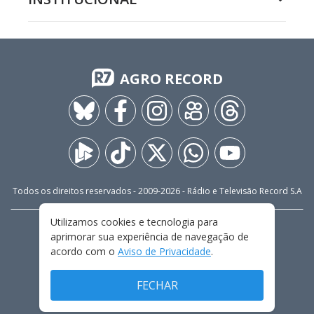
AGRO RECORD
Todos os direitos reservados - 2009-
2026
- Rádio e Televisão Record S.A
Utilizamos cookies e tecnologia para
CARREIRA
FALE CONOSCO
PRIVACIDADE
aprimorar sua experiência de navegação de
TERMOS E CONDIÇÕES DE USO
acordo com o
Aviso de Privacidade
.
FECHAR