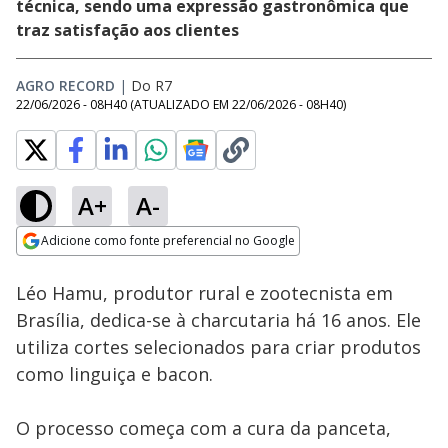
técnica, sendo uma expressão gastronômica que
traz satisfação aos clientes
AGRO RECORD
|
Do R7
22/06/2026 - 08H40
(ATUALIZADO EM
22/06/2026 - 08H40
)
A+
A-
Loaded
:
11.51%
Adicione como fonte preferencial no Google
Subtitles
Ativar
Som
Opens in new window
Léo Hamu, produtor rural e zootecnista em
Brasília, dedica-se à charcutaria há 16 anos. Ele
utiliza cortes selecionados para criar produtos
como linguiça e bacon.
O processo começa com a cura da panceta,