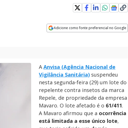
Adicione como fonte preferencial no Google
Opens in new window
A
Anvisa (Agência Nacional de
Vigilância Sanitária)
suspendeu
nesta segunda-feira (29) um lote do
repelente contra insetos da marca
Repele, de propriedade da empresa
Mavaro. O lote afetado é o
61/411
.
A Mavaro afirmou que a
ocorrência
está limitada a esse único lote
,