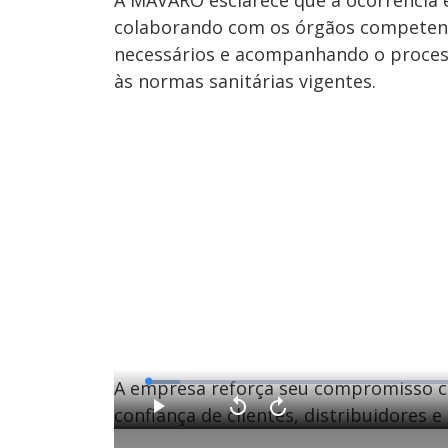
colaborando com os órgãos competent
necessários e acompanhando o process
às normas sanitárias vigentes.
A empresa reforça seu compromisso co
L
o
a
confiança de clientes, distribuidores 
d
P
V
A
e
l
o
v
d
a
l
a
: