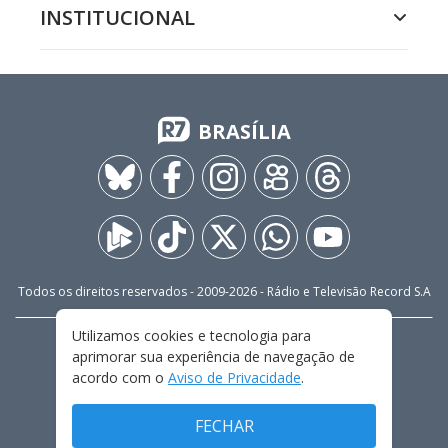
INSTITUCIONAL
BRASÍLIA
Todos os direitos reservados - 2009-
2026
- Rádio e Televisão Record S.A
Utilizamos cookies e tecnologia para
CARREIRA
FALE CONOSCO
PRIVACIDADE
aprimorar sua experiência de navegação de
TERMOS E CONDIÇÕES DE USO
acordo com o
Aviso de Privacidade
.
FECHAR