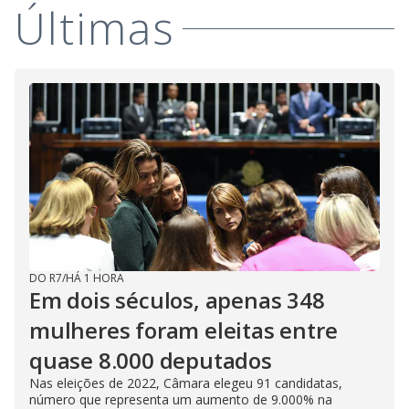
V
d
Últimas
o
i
d
e
o
DO R7
/
HÁ 1 HORA
Em dois séculos, apenas 348
mulheres foram eleitas entre
quase 8.000 deputados
Nas eleições de 2022, Câmara elegeu 91 candidatas,
número que representa um aumento de 9.000% na