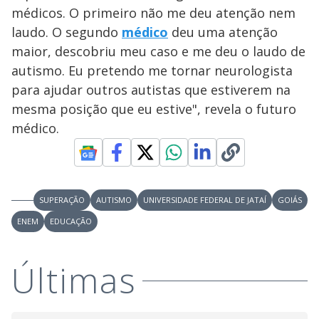
i
médicos. O primeiro não me deu atenção nem
laudo. O segundo
médico
deu uma atenção
maior, descobriu meu caso e me deu o laudo de
d
autismo. Eu pretendo me tornar neurologista
para ajudar outros autistas que estiverem na
e
mesma posição que eu estive", revela o futuro
médico.
o
SUPERAÇÃO
AUTISMO
UNIVERSIDADE FEDERAL DE JATAÍ
GOIÁS
ENEM
EDUCAÇÃO
Últimas