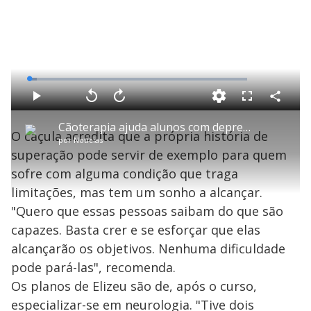
L
o
a
d
C
P
V
A
P
F
e
o
l
o
v
u
d
m
a
l
a
l
:
Cãoterapia ajuda alunos com depressão, ansiedade e autismo
p
y
t
n
l
3
O caçula acredita que a própria história de
a
a
ç
s
.
por
Notícias
r
r
a
c
5
t
1
r
l
r
4
superação pode servir de exemplo para quem
i
0
1
e
%
l
s
0
e
h
sofre com alguma condição que traga
e
s
n
a
g
e
r
u
g
limitações, mas tem um sonho a alcançar.
n
u
a
d
n
o
d
"Quero que essas pessoas saibam do que são
s
o
s
capazes. Basta crer e se esforçar que elas
y
alcançarão os objetivos. Nenhuma dificuldade
pode pará-las", recomenda.
M
V
u
d
Os planos de Elizeu são de, após o curso,
o
especializar-se em neurologia. "Tive dois