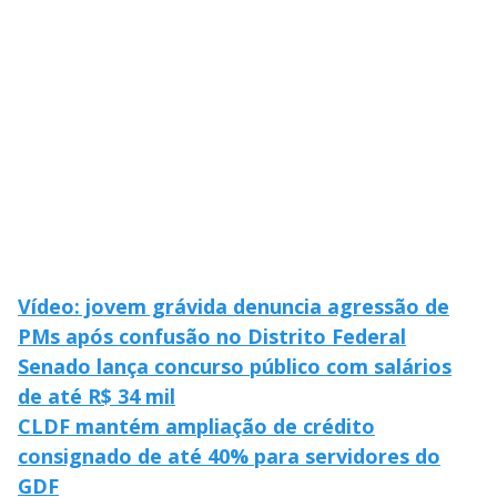
V
o
i
d
e
o
Vídeo: jovem grávida denuncia agressão de
PMs após confusão no Distrito Federal
Senado lança concurso público com salários
de até R$ 34 mil
CLDF mantém ampliação de crédito
consignado de até 40% para servidores do
GDF