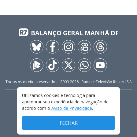
BALANÇO GERAL MANHÃ DF
Todos os direitos reservados - 2009-
2026
- Rádio e Televisão Record S.A
Utilizamos cookies e tecnologia para
CARREIRA
FALE CONOSCO
PRIVACIDADE
aprimorar sua experiência de navegação de
TERMOS E CONDIÇÕES DE USO
acordo com o
Aviso de Privacidade
.
FECHAR