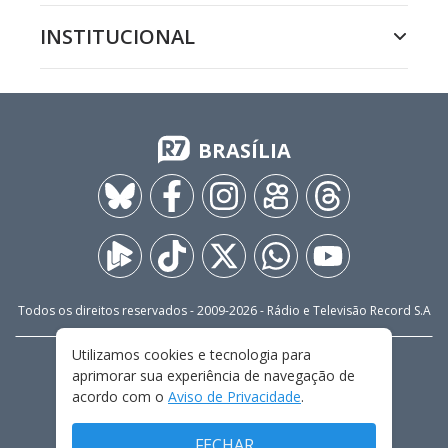
INSTITUCIONAL
BRASÍLIA
Todos os direitos reservados - 2009-
2026
- Rádio e Televisão Record S.A
Utilizamos cookies e tecnologia para
CARREIRA
FALE CONOSCO
PRIVACIDADE
aprimorar sua experiência de navegação de
TERMOS E CONDIÇÕES DE USO
acordo com o
Aviso de Privacidade
.
FECHAR