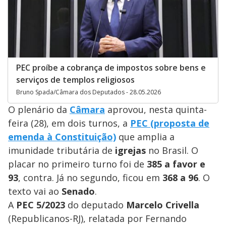
PEC proíbe a cobrança de impostos sobre bens e
serviços de templos religiosos
Bruno Spada/Câmara dos Deputados - 28.05.2026
O plenário da
Câmara
aprovou, nesta quinta-
feira (28), em dois turnos, a
PEC (proposta de
emenda à Constituição)
que amplia a
imunidade tributária de
igrejas
no Brasil. O
placar no primeiro turno foi de
385 a favor e
93
, contra. Já no segundo, ficou em
368 a 96
. O
texto vai ao
Senado
.
A
PEC 5/2023
do deputado
Marcelo Crivella
(Republicanos-RJ), relatada por Fernando