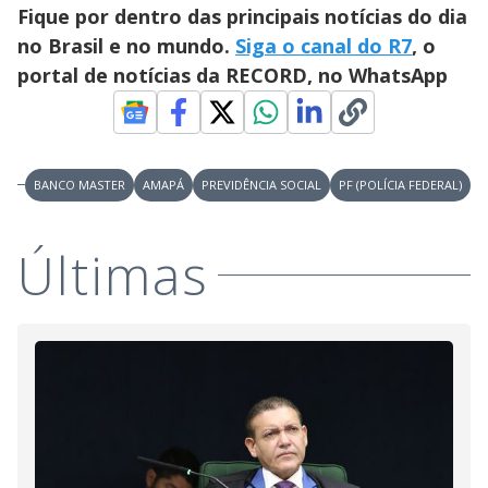
Fique por dentro das principais notícias do dia
d
no Brasil e no mundo.
Siga o canal do R7
, o
portal de notícias da RECORD, no WhatsApp
e
o
BANCO MASTER
AMAPÁ
PREVIDÊNCIA SOCIAL
PF (POLÍCIA FEDERAL)
Últimas