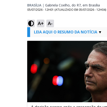
BRASÍLIA
|
Gabriela Coelho, do R7, em Brasília
Open
05/07/2026 - 12H01
(ATUALIZADO EM
05/07/2026 - 12H04
)
A+
A-
LEIA AQUI O RESUMO DA NOTÍCIA
A decisão ocorre após a apreensão de um