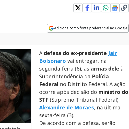
s in new window
Adicione como fonte preferencial no Google
Opens in new window
A
defesa do ex-presidente
Jair
Bolsonaro
vai entregar, na
segunda-feira (6), as
armas dele
à
Superintendência da
Polícia
Federal
no Distrito Federal. A ação
ocorre após decisão do
ministro do
STF
(Supremo Tribunal Federal)
Alexandre de Moraes
, na última
sexta-feira (3).
De acordo com a defesa, serão
a pistola