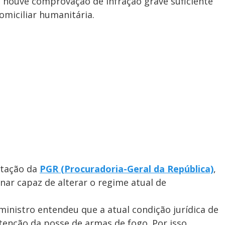
 houve comprovação de infração grave suficiente
omiciliar humanitária.
tação da
PGR (Procuradoria-Geral da República)
,
inar capaz de alterar o regime atual de
inistro entendeu que a atual condição jurídica de
enção da posse de armas de fogo. Por isso,