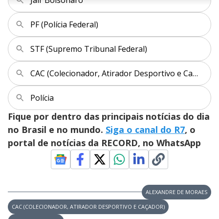
n
u
a
d
n
o
d
s
o
PF (Polícia Federal)
s
y
STF (Supremo Tribunal Federal)
M
V
u
d
CAC (Colecionador, Atirador Desportivo e Caçador)
o
i
Polícia
Fique por dentro das principais notícias do dia
d
no Brasil e no mundo.
Siga o canal do R7
, o
portal de notícias da RECORD, no WhatsApp
e
o
ALEXANDRE DE MORAES
CAC (COLECIONADOR, ATIRADOR DESPORTIVO E CAÇADOR)