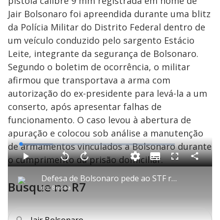
pistola calibre 9 mm registrada em nome de
Jair Bolsonaro foi apreendida durante uma blitz
da Polícia Militar do Distrito Federal dentro de
um veículo conduzido pelo sargento Estácio
Leite, integrante da segurança de Bolsonaro.
Segundo o boletim de ocorrência, o militar
afirmou que transportava a arma com
autorização do ex-presidente para levá-la a um
conserto, após apresentar falhas de
funcionamento. O caso levou à abertura de
apuração e colocou sob análise a manutenção
de armamentos vinculados a Bolsonaro durante
L
o
a
o cumprimento da prisão domiciliar.
S
d
u
C
P
V
A
P
F
e
b
o
l
o
v
u
d
t
m
a
l
a
l
:
Defesa de Bolsonaro pede ao STF rejeição de falta grave por arma apreendida
i
p
y
t
n
l
2
Busque no R7
t
a
a
ç
s
0
por
Brasília
l
r
r
a
c
.
e
t
1
r
l
r
9
s
i
0
1
e
5
l
s
0
e
%
h
e
s
n
a
g
e
r
Jair Bolsonaro
u
g