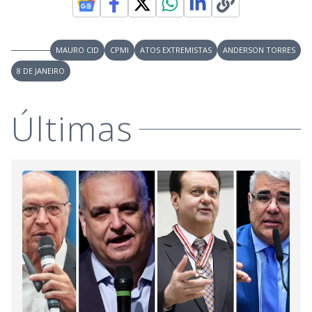
MAURO CID
CPMI
ATOS EXTREMISTAS
ANDERSON TORRES
8 DE JANEIRO
Últimas