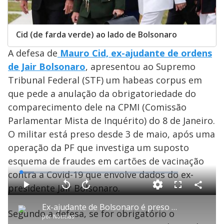
Cid (de farda verde) ao lado de Bolsonaro
A defesa de
Mauro Cid, ex-ajudante de ordens
de Jair Bolsonaro
, apresentou ao Supremo
Tribunal Federal (STF) um habeas corpus em
que pede a anulação da obrigatoriedade do
comparecimento dele na CPMI (Comissão
Parlamentar Mista de Inquérito) do 8 de Janeiro.
O militar está preso desde 3 de maio, após uma
operação da PF que investiga um suposto
esquema de fraudes em cartões de vacinação
contra a Covid-19 que envolve dados do ex-
L
o
a
presidente Jair Bolsonaro.
d
C
P
V
A
P
F
e
o
l
o
v
u
d
m
a
l
a
l
:
Ex-ajudante de Bolsonaro é preso em operação da Polícia Federal
p
y
t
n
l
8
Segundo a defesa, se for obrigatório o
a
a
ç
s
.
por
Notícias
r
r
a
c
3
t
1
r
r