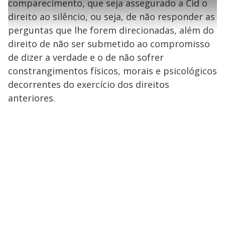
l
2
comparecimento, que seja assegurado a Cid o
i
0
1
e
%
l
s
0
e
h
direito ao silêncio, ou seja, de não responder as
e
s
n
a
g
e
r
u
g
perguntas que lhe forem direcionadas, além do
n
u
a
d
n
o
d
direito de não ser submetido ao compromisso
s
o
s
de dizer a verdade e o de não sofrer
y
constrangimentos físicos, morais e psicológicos
decorrentes do exercício dos direitos
M
V
u
d
anteriores.
o
i
d
e