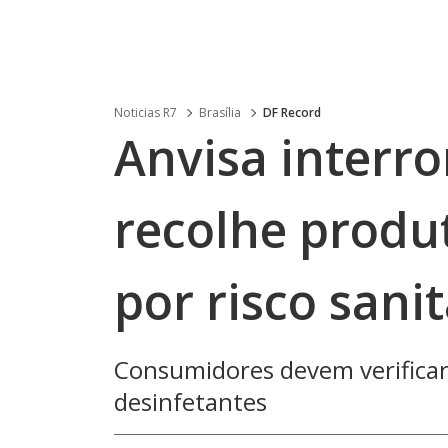
Noticias R7
Brasília
DF Record
Anvisa interr
recolhe produ
por risco sanit
Consumidores devem verificar 
desinfetantes