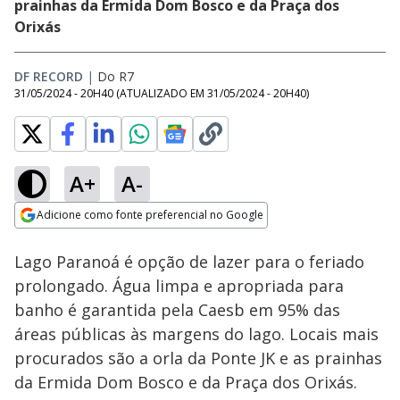
prainhas da Ermida Dom Bosco e da Praça dos
Orixás
DF RECORD
|
Do R7
31/05/2024 - 20H40
(ATUALIZADO EM
31/05/2024 - 20H40
)
A+
A-
Loaded
:
33.73%
Adicione como fonte preferencial no Google
Ativar
Som
Opens in new window
Lago Paranoá é opção de lazer para o feriado
prolongado. Água limpa e apropriada para
banho é garantida pela Caesb em 95% das
áreas públicas às margens do lago. Locais mais
procurados são a orla da Ponte JK e as prainhas
da Ermida Dom Bosco e da Praça dos Orixás.