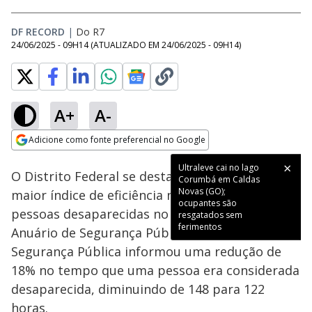
DF RECORD
|
Do R7
24/06/2025 - 09H14
(ATUALIZADO EM
24/06/2025 - 09H14
)
A+
A-
Loaded
:
86.62%
Adicione como fonte preferencial no Google
Subtitles
Ativar
Som
Opens in new window
O Distrito Federal se destacou por apresentar o
maior índice de eficiência na localização de
pessoas desaparecidas no Brasil, segundo o
Anuário de Segurança Pública. A Secretaria de
Segurança Pública informou uma redução de
18% no tempo que uma pessoa era considerada
desaparecida, diminuindo de 148 para 122
horas.