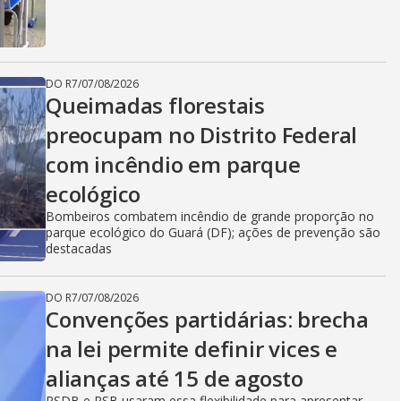
DO R7
/
07/08/2026
Queimadas florestais
preocupam no Distrito Federal
com incêndio em parque
ecológico
Bombeiros combatem incêndio de grande proporção no
parque ecológico do Guará (DF); ações de prevenção são
destacadas
DO R7
/
07/08/2026
Convenções partidárias: brecha
na lei permite definir vices e
alianças até 15 de agosto
PSDB e PSB usaram essa flexibilidade para apresentar