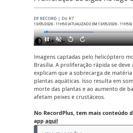
DF RECORD
|
Do R7
13/05/2026 - 11H50
(ATUALIZADO EM
13/05/2026 - 11H50
)
Loaded
:
25.25%
A+
A-
Ativar
Som
Imagens captadas pelo helicóptero mo
Brasília. A proliferação rápida se deve
explicam que a sobrecarga de matéria
plantas aquáticas. Isso resulta em s
morte das plantas e ao aumento de b
afetam peixes e crustáceos.
No RecordPlus, tem mais conteúdo da
app
aqui!