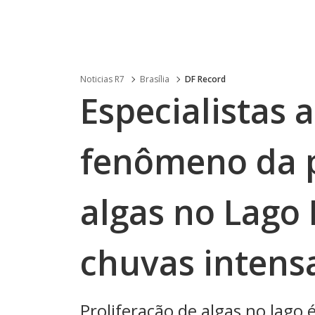
Noticias R7
Brasília
DF Record
Especialistas 
fenômeno da p
algas no Lago
chuvas intens
Proliferação de algas no lago é