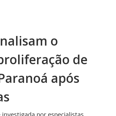
analisam o
roliferação de
 Paranoá após
as
 investigada por especialistas