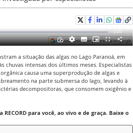
Adicione como fonte preferencial no Google
Subtitles
Velocidade
Opens in new window
stram a situação das algas no Lago Paranoá, em
 às chuvas intensas dos últimos meses. Especialistas
 orgânica causa uma superprodução de algas e
ombreamento na parte submersa do lago, levando à
actérias decompositoras, que consomem oxigênio e
 RECORD para você, ao vivo e de graça. Baixe o