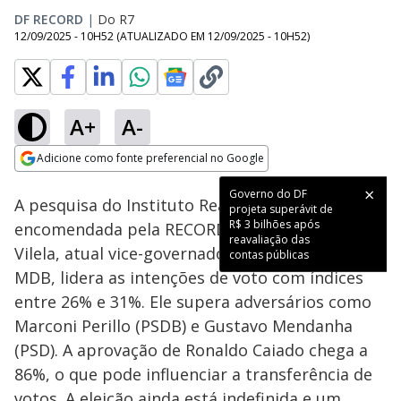
DF RECORD
|
Do R7
12/09/2025 - 10H52
(ATUALIZADO EM
12/09/2025 - 10H52
)
A+
A-
Loaded
:
36.82%
Adicione como fonte preferencial no Google
Subtitles
Ativar
Som
Opens in new window
Governo do DF
A pesquisa do Instituto Real Time Big Data
projeta superávit de
R$ 3 bilhões após
encomendada pela RECORD indica que Daniel
reavaliação das
Vilela, atual vice-governador de Goiás pelo
contas públicas
MDB, lidera as intenções de voto com índices
entre 26% e 31%. Ele supera adversários como
Marconi Perillo (PSDB) e Gustavo Mendanha
(PSD). A aprovação de Ronaldo Caiado chega a
86%, o que pode influenciar a transferência de
votos. A eleição ainda está indefinida e um