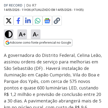
DF RECORD
|
Do R7
14/05/2026 - 11H36
(ATUALIZADO EM
14/05/2026 - 11H35
)
A+
A-
Loaded
:
63.18%
Adicione como fonte preferencial no Google
Subtitles
Ativar
Som
Opens in new window
A governadora do Distrito Federal, Celina Leão,
assinou ordens de serviço para melhorias em
São Sebastião (DF) . Haverá instalação de
iluminação em Capão Cumprido, Vila do Boa e
Parque dos Ypês, com cerca de 575 novos
pontos e quase 600 luminárias LED, custando
R$ 1,2 milhão e previsão de conclusão entre 20
a 30 dias. A pavimentação abrangerá mais de 5
km no núcleo rural, com custo de R$ 9,6