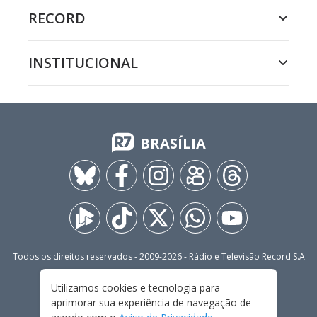
RECORD
INSTITUCIONAL
BRASÍLIA
Todos os direitos reservados - 2009-
2026
- Rádio e Televisão Record S.A
Utilizamos cookies e tecnologia para
CARREIRA
FALE CONOSCO
PRIVACIDADE
aprimorar sua experiência de navegação de
TERMOS E CONDIÇÕES DE USO