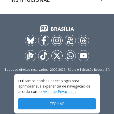
BRASÍLIA
Todos os direitos reservados - 2009-
2026
- Rádio e Televisão Record S.A
Utilizamos cookies e tecnologia para
CARREIRA
FALE CONOSCO
PRIVACIDADE
aprimorar sua experiência de navegação de
TERMOS E CONDIÇÕES DE USO
acordo com o
Aviso de Privacidade
.
FECHAR