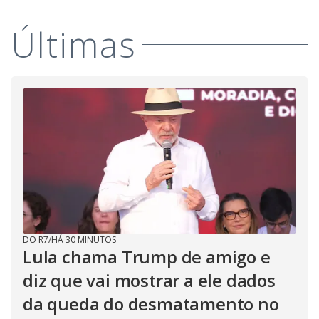
M
V
u
d
Últimas
o
i
d
e
o
DO R7
/
HÁ 30 MINUTOS
Lula chama Trump de amigo e
diz que vai mostrar a ele dados
da queda do desmatamento no