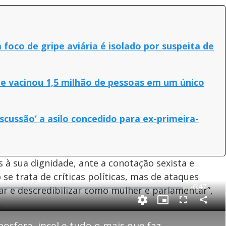
foco de gripe aviária é isolado por suspeita de
e vacinou 1,5 milhão de pessoas em um único
scussão’ a asilo concedido para ex-primeira-
s à sua dignidade, ante a conotação sexista e
e trata de críticas políticas, mas de ataques
R
-
6:47
ar e descredibilizar como mulher e parlamentar”,
e
.
C
P
F
m
o
i
u
m
c
l
p
Um chá para entender machosfera, incel e tudo o mais que faz os homens matarem
a
t
l