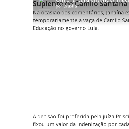
Suplente de Camilo Santana
a
ç
.
r
a
4
por
Brasília
1
r
8
0
1
%
Na ocasião dos comentários, Janaína e
s
0
e
s
g
e
temporariamente a vaga de Camilo San
u
g
n
u
Educação no governo Lula.
d
n
o
d
s
o
s
M
u
d
o
A decisão foi proferida pela juíza Prisci
fixou um valor da indenização por cad