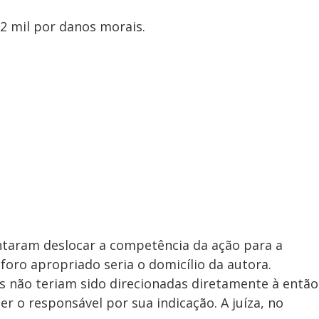
d
2 mil por danos morais.
e
o
ntaram deslocar a competência da ação para a
foro apropriado seria o domicílio da autora.
 não teriam sido direcionadas diretamente à então
r o responsável por sua indicação. A juíza, no