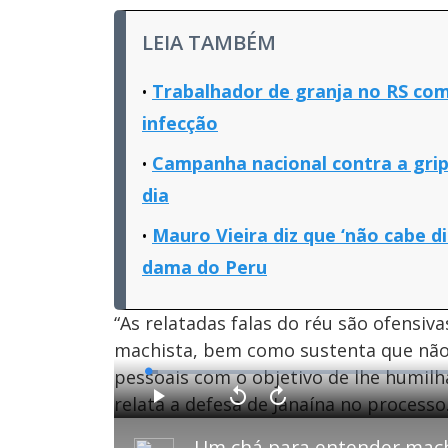
LEIA TAMBÉM
Trabalhador de granja no RS com 
infecção
Campanha nacional contra a grip
dia
Mauro Vieira diz que ‘não cabe di
dama do Peru
“As relatadas falas do réu são ofensiva
machista, bem como sustenta que não s
pessoais com o objetivo de lhe humilh
L
o
a
relata a defesa de Janaína no processo
d
P
V
A
e
l
o
v
d
a
l
a
:
y
t
n
1