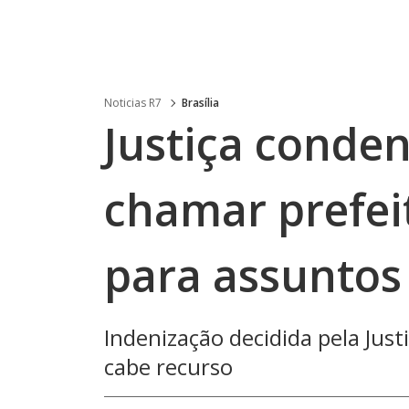
Noticias R7
Brasília
Justiça conde
chamar prefeit
para assuntos
Indenização decidida pela Just
cabe recurso