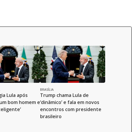
L
BRASÍLIA
ia Lula após
Trump chama Lula de
É um bom homem e
‘dinâmico’ e fala em novos
teligente’
encontros com presidente
brasileiro