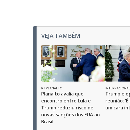
VEJA TAMBÉM
R7 PLANALTO
INTERNACIONA
Planalto avalia que
Trump elog
encontro entre Lula e
reunião: ‘
Trump reduziu risco de
um cara in
novas sanções dos EUA ao
Brasil