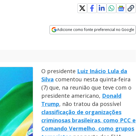
Adicione como fonte preferencial no Google
Opens in new window
O presidente
Luiz Inácio Lula da
Silva
comentou nesta quinta-feira
(7) que, na reunião que teve com o
presidente americano,
Donald
Trump
, não tratou da possível
classificação de organizações
criminosas brasileiras, como PCC e
Comando Vermelho, como grupos