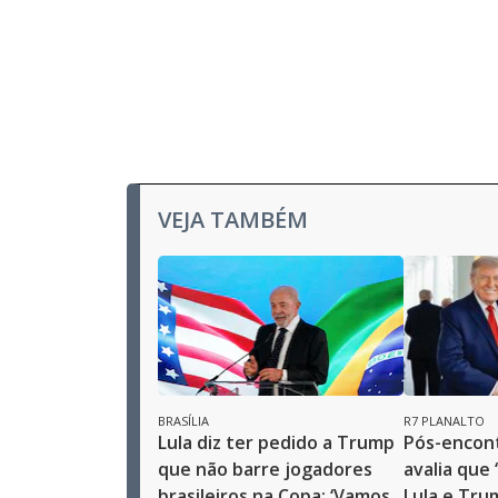
VEJA TAMBÉM
BRASÍLIA
R7 PLANALTO
Lula diz ter pedido a Trump
Pós-encon
que não barre jogadores
avalia que 
brasileiros na Copa: ‘Vamos
Lula e Tru