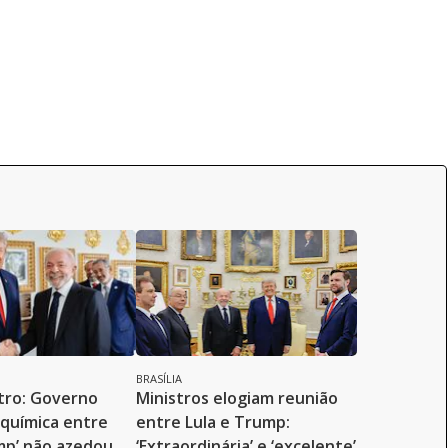
BRASÍLIA
tro: Governo
Ministros elogiam reunião
‘química entre
entre Lula e Trump:
mp’ não azedou
‘Extraordinária’ e ‘excelente’