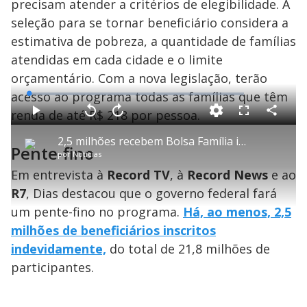
precisam atender a critérios de elegibilidade. A
seleção para se tornar beneficiário considera a
estimativa de pobreza, a quantidade de famílias
atendidas em cada cidade e o limite
orçamentário. Com a nova legislação, terão
acesso ao programa todas as famílias que têm
L
o
a
renda de até R$ 218 por pessoa.
d
C
P
V
A
P
F
e
o
l
o
v
u
d
m
a
l
a
l
:
2,5 milhões recebem Bolsa Família indevidamente, diz Wellington Dias
p
y
t
n
l
0
Pente-fino
a
a
ç
s
.
por
Notícias
r
r
a
c
6
t
1
r
l
r
9
i
0
1
e
Em entrevista à
%
Record TV
, à
Record News
e ao
l
s
0
e
h
e
s
n
a
R7
, Dias destacou que o governo federal fará
g
e
r
u
g
n
u
a
um pente-fino no programa.
Há, ao menos, 2,5
d
n
o
d
s
o
milhões de beneficiários inscritos
s
indevidamente,
do total de 21,8 milhões de
y
participantes.
M
u
d
o