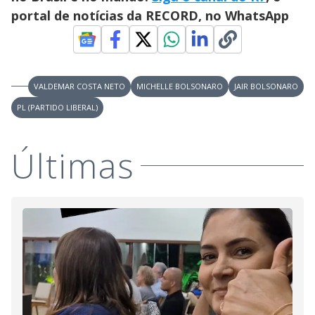
d
portal de notícias da RECORD, no WhatsApp
e
o
VALDEMAR COSTA NETO
MICHELLE BOLSONARO
JAIR BOLSONARO
PL (PARTIDO LIBERAL)
Últimas