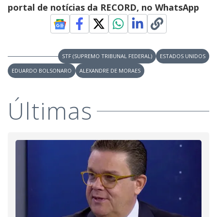
d
portal de notícias da RECORD, no WhatsApp
e
o
STF (SUPREMO TRIBUNAL FEDERAL)
ESTADOS UNIDOS
EDUARDO BOLSONARO
ALEXANDRE DE MORAES
Últimas