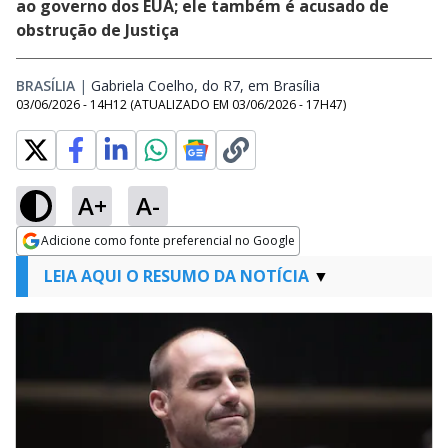
ao governo dos EUA; ele também é acusado de
obstrução de Justiça
BRASÍLIA
|
Gabriela Coelho, do R7, em Brasília
Opens in new wind
03/06/2026 - 14H12
(ATUALIZADO EM
03/06/2026 - 17H47
)
A+
A-
Adicione como fonte preferencial no Google
Opens in new window
LEIA AQUI O RESUMO DA NOTÍCIA