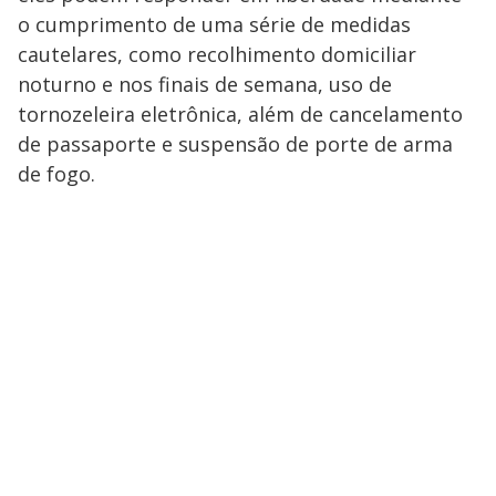
a
d
n
o
d
o cumprimento de uma série de medidas
s
o
s
cautelares, como recolhimento domiciliar
y
noturno e nos finais de semana, uso de
tornozeleira eletrônica, além de cancelamento
M
V
u
d
de passaporte e suspensão de porte de arma
o
de fogo.
i
d
e
o