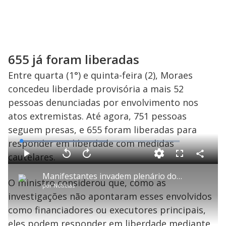
655 já foram liberadas
Entre quarta (1°) e quinta-feira (2), Moraes
concedeu liberdade provisória a mais 52
pessoas denunciadas por envolvimento nos
atos extremistas. Até agora, 751 pessoas
seguem presas, e 655 foram liberadas para
responder em liberdade com medidas
L
o
a
cautelares.
d
C
P
V
A
P
F
e
o
l
o
v
u
d
m
a
l
a
l
:
Manifestantes invadem plenário do Supremo Tribunal Federal
p
y
t
n
l
5
O ministro considerou que, como as
a
a
ç
s
4
por
Notícias
r
r
a
c
.
t
1
r
l
r
2
investigações não apontaram esses envolvidos
i
0
1
e
1
l
s
0
e
%
h
como financiadores ou executores principais,
e
s
n
a
g
e
r
u
g
eles podem responder em liberdade mediante
n
u