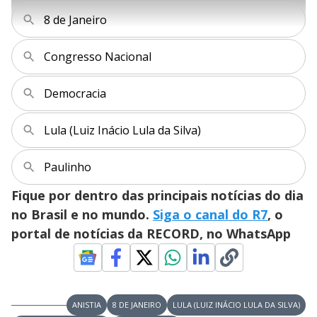
l
h
e
s
n
a
g
e
r
8 de Janeiro
u
g
n
u
a
d
n
o
d
s
o
s
Congresso Nacional
y
Democracia
M
V
u
d
o
Lula (Luiz Inácio Lula da Silva)
i
Paulinho
Fique por dentro das principais notícias do dia
d
no Brasil e no mundo.
Siga o canal do R7
, o
portal de notícias da RECORD, no WhatsApp
e
o
ANISTIA
8 DE JANEIRO
LULA (LUIZ INÁCIO LULA DA SILVA)