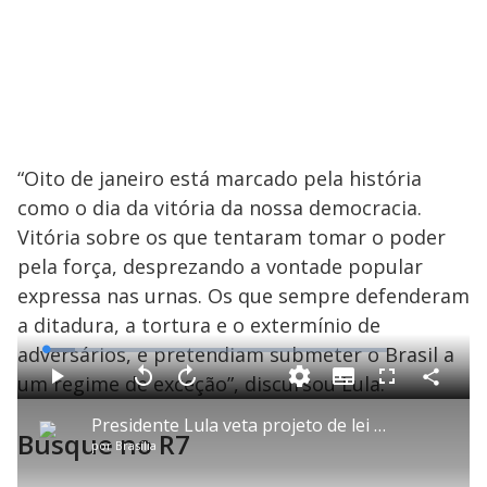
“Oito de janeiro está marcado pela história
como o dia da vitória da nossa democracia.
Vitória sobre os que tentaram tomar o poder
pela força, desprezando a vontade popular
expressa nas urnas. Os que sempre defenderam
a ditadura, a tortura e o extermínio de
adversários, e pretendiam submeter o Brasil a
L
o
a
um regime de exceção”, discursou Lula.
S
d
u
C
P
V
A
P
F
e
b
o
l
o
v
u
d
t
m
a
l
a
l
:
Presidente Lula veta projeto de lei que reduz a pena de condenados pela tentativa de golpe
i
p
y
t
n
l
8
Busque no R7
t
a
a
ç
s
.
por
Brasília
l
r
r
a
c
6
e
t
1
r
r
2
s
i
0
1
e
%
l
s
0
e