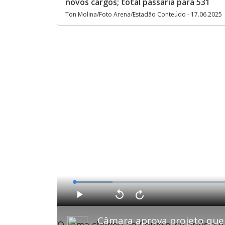
novos cargos; total passaria para 531
Ton Molina/Foto Arena/Estadão Conteúdo - 17.06.2025
L
o
a
d
P
V
A
e
l
o
v
d
a
l
a
:
y
t
n
1
O tema chegou ao Congresso após a ú
a
ç
1