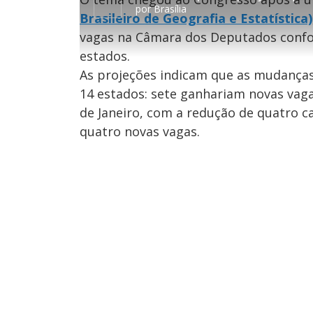
r
a
.
por
Brasília
1
r
4
Brasileiro de Geografia e Estatística)
0
1
4
s
0
%
e
s
vagas na Câmara dos Deputados confo
g
e
u
g
estados.
n
u
d
n
o
d
As projeções indicam que as mudanças
s
o
s
14 estados: sete ganhariam novas vaga
de Janeiro, com a redução de quatro c
quatro novas vagas.
M
u
d
o