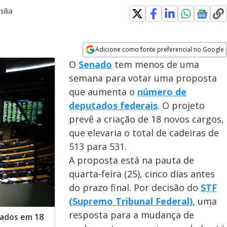
ília
Adicione como fonte preferencial no Google
Opens in new window
O
Senado
tem menos de uma
semana para votar uma proposta
que aumenta o
número de
deputados federais
. O projeto
prevê a criação de 18 novos cargos,
que elevaria o total de cadeiras de
513 para 531.
A proposta está na pauta de
quarta-feira (25), cinco dias antes
do prazo final. Por decisão do
STF
(Supremo Tribunal Federal)
, uma
resposta para a mudança de
tados em 18