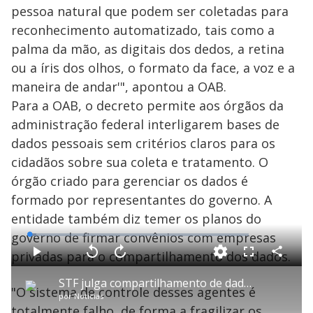
pessoa natural que podem ser coletadas para
reconhecimento automatizado, tais como a
palma da mão, as digitais dos dedos, a retina
ou a íris dos olhos, o formato da face, a voz e a
maneira de andar'", apontou a OAB.
Para a OAB, o decreto permite aos órgãos da
administração federal interligarem bases de
dados pessoais sem critérios claros para os
cidadãos sobre sua coleta e tratamento. O
órgão criado para gerenciar os dados é
formado por representantes do governo. A
entidade também diz temer os planos do
governo de firmar convênios com empresas
L
o
a
privadas para o compartilhamento dos dados.
d
C
P
V
A
P
F
e
o
l
o
v
u
d
m
a
l
a
l
:
STF julga compartilhamento de dados sigilosos em investigações
p
y
t
n
l
3
"O sistema de controle desses agentes é
a
a
ç
s
.
por
Notícias
r
r
a
c
3
t
1
r
r
0
totalmente falho, de forma a fragilizar os
i
0
1
e