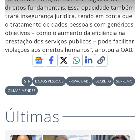
l
%
l
s
0
e
h
direitos fundamentais. Essa opacidade também
e
s
n
a
g
e
r
u
g
trará insegurança jurídica, tendo em conta que
n
u
a
d
n
o
d
o tratamento de dados pessoais com genéricos
s
o
s
objetivos – como o aumento da eficiência na
y
prestação dos serviços públicos – pode facilitar
violações aos direitos humanos", anotou a OAB.
M
V
u
d
o
i
STF
DADOS PESSOAIS
PRIVACIDADE
DECRETO
SUPREMO
GILMAR MENDES
d
Últimas
e
o