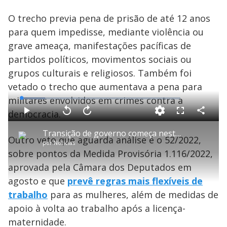
O trecho previa pena de prisão de até 12 anos
para quem impedisse, mediante violência ou
grave ameaça, manifestações pacíficas de
partidos políticos, movimentos sociais ou
grupos culturais e religiosos. Também foi
vetado o trecho que aumentava a pena para
militares envolvidos em crimes contra a
L
o
a
democracia.
d
C
P
V
A
P
F
e
o
l
o
v
u
d
m
a
l
a
l
:
Transição de governo começa nesta quinta (3) em Brasília
p
y
t
n
l
1
Outro veto que aguarda análise é o 52/2022,
a
a
ç
s
5
por
Notícias
r
r
a
c
.
t
1
r
l
r
0
sobre pontos da Medida Provisória 1.116/2022,
i
0
1
e
8
l
s
0
e
%
h
aprovada pela Câmara dos Deputados em
e
s
n
a
g
e
r
u
g
agosto e que
prevê regras mais flexíveis de
n
u
a
d
n
o
d
trabalho
para as mulheres, além de medidas de
s
o
s
apoio à volta ao trabalho após a licença-
maternidade.