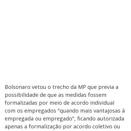
y
M
V
u
d
o
i
d
e
o
Bolsonaro vetou o trecho da MP que previa a
possibilidade de que as medidas fossem
formalizadas por meio de acordo individual
com os empregados "quando mais vantajosas à
empregada ou empregado", ficando autorizada
apenas a formalização por acordo coletivo ou