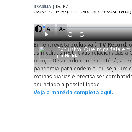
BRASÍLIA
|
Do R7
26/02/2022 - 15H56
(ATUALIZADO EM
30/03/2024 - 08H01
)
A+
A-
L
o
a
d
P
V
A
e
l
o
v
d
Em entrevista exclusiva à
TV Record
, 
a
l
a
:
Exclusivo: Queiroga fala em
y
t
n
0
a
ç
as medidas restritivas relacionadas à 
.
r
a
7
por
Notícias
1
r
7
março. De acordo com ele, até lá, a te
0
1
%
s
0
e
s
pandemia para endemia, ou seja, um c
g
e
u
g
n
u
rotinas diárias e precisa ser combatid
d
n
o
d
anunciado a possibilidade.
s
o
s
Veja a matéria completa aqui.
M
u
d
o