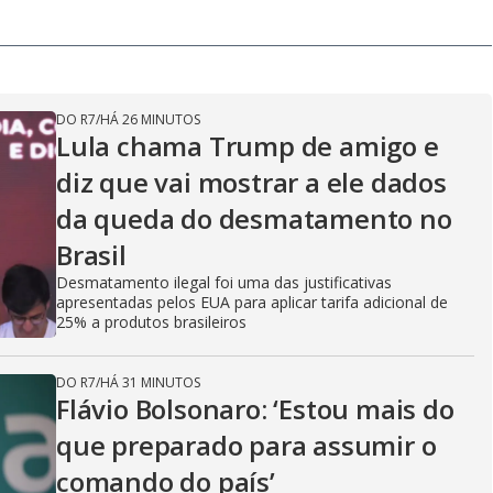
V
i
DO R7
/
HÁ 26 MINUTOS
Lula chama Trump de amigo e
diz que vai mostrar a ele dados
d
da queda do desmatamento no
Brasil
e
Desmatamento ilegal foi uma das justificativas
apresentadas pelos EUA para aplicar tarifa adicional de
25% a produtos brasileiros
o
DO R7
/
HÁ 31 MINUTOS
Flávio Bolsonaro: ‘Estou mais do
que preparado para assumir o
comando do país’