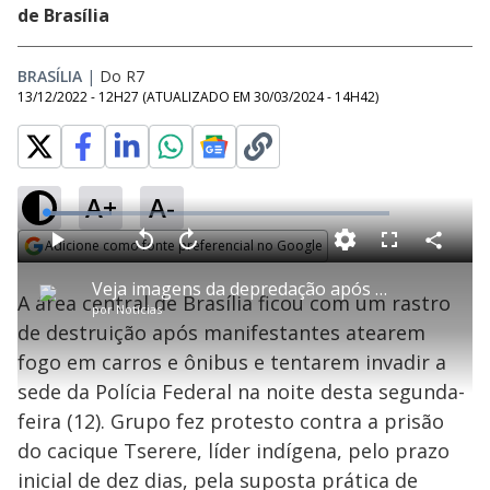
de Brasília
BRASÍLIA
|
Do R7
13/12/2022 - 12H27
(ATUALIZADO EM
30/03/2024 - 14H42
)
A+
A-
L
o
a
Adicione como fonte preferencial no Google
d
C
P
V
A
P
F
e
o
l
o
v
u
Opens in new window
d
m
a
l
a
l
:
Veja imagens da depredação após noite de vandalismo em Brasília
p
y
t
n
l
1
A área central de Brasília ficou com um rastro
a
a
ç
s
9
por
Notícias
r
r
a
c
.
t
1
r
l
r
0
de destruição após manifestantes atearem
i
0
1
e
7
l
s
0
e
%
h
fogo em carros e ônibus e tentarem invadir a
e
s
n
a
g
e
r
u
g
sede da Polícia Federal na noite desta segunda-
n
u
a
d
n
o
d
feira (12). Grupo fez protesto contra a prisão
s
o
s
do cacique Tserere, líder indígena, pelo prazo
inicial de dez dias, pela suposta prática de