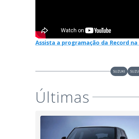
Assista a programação da Record na 
SUZUKI
SUZU
Últimas