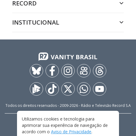
RECORD
INSTITUCIONAL
VANITY BRASIL
Todos os direitos reservados - 2009-
2026
- Rádio e Televisão Record S.A
Utilizamos cookies e tecnologia para
CARREIRA
FALE CONOSCO
PRIVACIDADE
aprimorar sua experiência de navegação de
TERMOS E CONDIÇÕES DE USO
acordo com o
Aviso de Privacidade
.