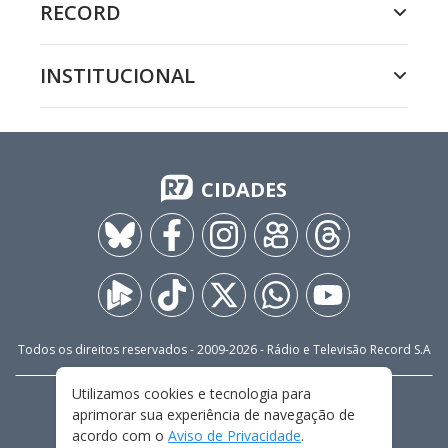
RECORD
INSTITUCIONAL
CIDADES
Todos os direitos reservados - 2009-
2026
- Rádio e Televisão Record S.A
Utilizamos cookies e tecnologia para
CARREIRA
FALE CONOSCO
PRIVACIDADE
aprimorar sua experiência de navegação de
TERMOS E CONDIÇÕES DE USO
acordo com o
Aviso de Privacidade
.