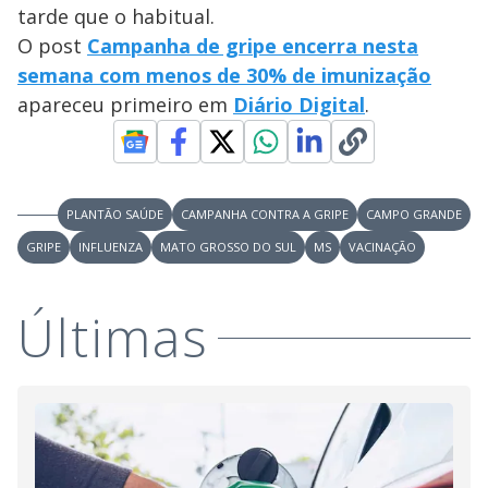
tarde que o habitual.
O post
Campanha de gripe encerra nesta
semana com menos de 30% de imunização
apareceu primeiro em
Diário Digital
.
PLANTÃO SAÚDE
CAMPANHA CONTRA A GRIPE
CAMPO GRANDE
GRIPE
INFLUENZA
MATO GROSSO DO SUL
MS
VACINAÇÃO
Últimas