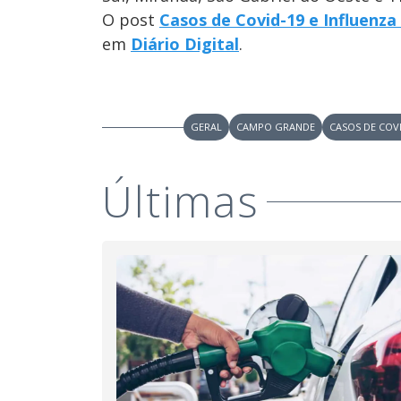
O post
Casos de Covid-19 e Influen
em
Diário Digital
.
GERAL
CAMPO GRANDE
CASOS DE COV
Últimas