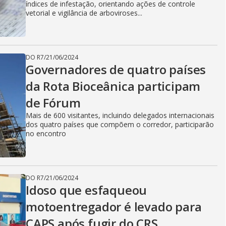
índices de infestação, orientando ações de controle
vetorial e vigilância de arboviroses...
DO R7
/
21/06/2024
Governadores de quatro países
da Rota Bioceânica participam
de Fórum
Mais de 600 visitantes, incluindo delegados internacionais
dos quatro países que compõem o corredor, participarão
no encontro
DO R7
/
21/06/2024
Idoso que esfaqueou
motoentregador é levado para
CAPS após fugir do CRS