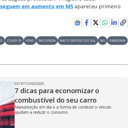
za seguem em aumento em MS
apareceu primeiro
ID
COVID-19
H3N2
INFLUENZA
MATO GROSSO DO SUL
MS
PANDEMIA
DO R7
/
12/02/2025
7 dicas para economizar o
combustível do seu carro
Manutenção em dia e a forma de conduzir o veículo
ajudam a reduzir o consumo