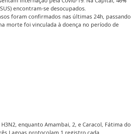
sentam internação pela Covid-19. Na Capital, 46%
 (SUS) encontram-se desocupados.
casos foram confirmados nas últimas 24h, passando
a morte foi vinculada à doença no período de
e H3N2, enquanto Amambai, 2, e Caracol, Fátima do
Três Lagoas protocolam 1 registro cada.