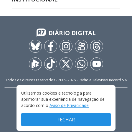
DIÁRIO DIGITAL
Todos os direitos reservados - 2009-
2026
- Rádio e Televisão Record S.A
Utilizamos cookies e tecnologia para
CARREIRA
FALE CONOSCO
PRIVACIDADE
aprimorar sua experiência de navegação de
TERMOS E CONDIÇÕES DE USO
acordo com o
Aviso de Privacidade
.
FECHAR