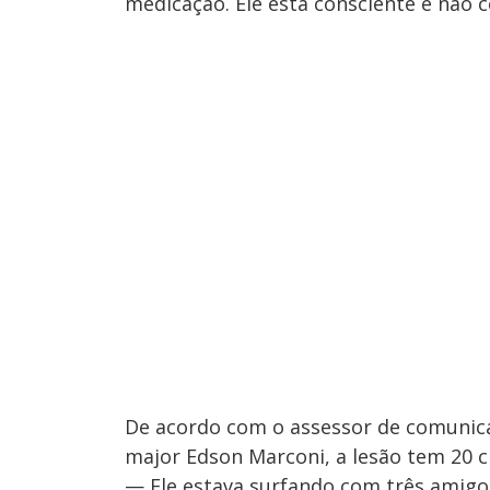
medicação. Ele está consciente e não 
De acordo com o assessor de comunic
major Edson Marconi, a lesão tem 20 c
— Ele estava surfando com três amigos