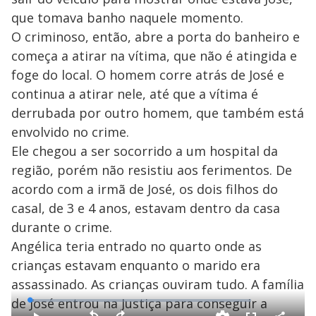
que tomava banho naquele momento.
O criminoso, então, abre a porta do banheiro e
começa a atirar na vítima, que não é atingida e
foge do local. O homem corre atrás de José e
continua a atirar nele, até que a vítima é
derrubada por outro homem, que também está
envolvido no crime.
Ele chegou a ser socorrido a um hospital da
região, porém não resistiu aos ferimentos. De
acordo com a irmã de José, os dois filhos do
casal, de 3 e 4 anos, estavam dentro da casa
durante o crime.
Angélica teria entrado no quarto onde as
crianças estavam enquanto o marido era
assassinado. As crianças ouviram tudo. A família
de José entrou na Justiça para conseguir a
L
o