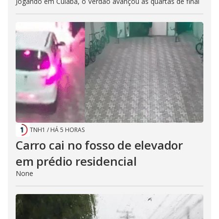
Jogando em Cuiabá, o Verdão avançou às quartas de final
TNH1
/
HÁ 5 HORAS
Carro cai no fosso de elevador
em prédio residencial
None