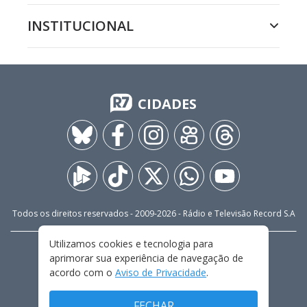
INSTITUCIONAL
CIDADES
Todos os direitos reservados - 2009-
2026
- Rádio e Televisão Record S.A
Utilizamos cookies e tecnologia para
CARREIRA
FALE CONOSCO
PRIVACIDADE
aprimorar sua experiência de navegação de
TERMOS E CONDIÇÕES DE USO
acordo com o
Aviso de Privacidade
.
FECHAR