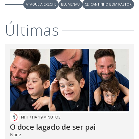
ATAQUE A CRECHE
BLUMENAU
CEI CANTINHO BOM PASTOR
Últimas
TNH1
/
HÁ 19 MINUTOS
O doce lagado de ser pai
None