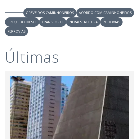
GREVE DOS CAMINHONEIROS
ACORDO COM CAMINHONEIROS
PREÇO DO DIESEL
TRANSPORTE
INFRAESTRUTURA
RODOVIAS
FERROVIAS
Últimas