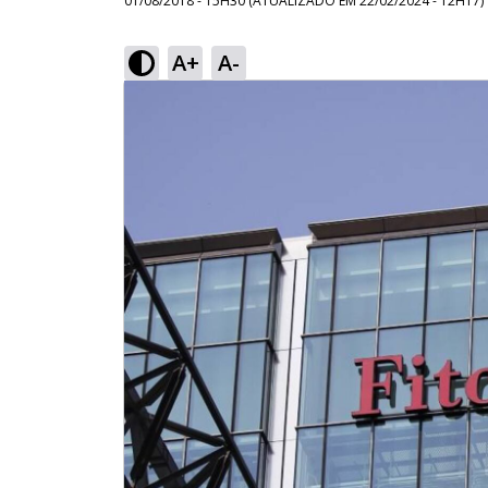
01/08/2018 - 15H30
(ATUALIZADO EM
22/02/2024 - 12H17
)
A+
A-