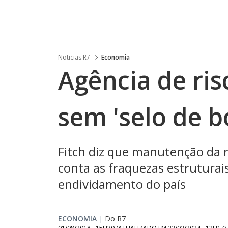
Noticias R7
Economia
Agência de ri
sem 'selo de 
Fitch diz que manutenção da n
conta as fraquezas estruturais
endividamento do país
ECONOMIA
|
Do R7