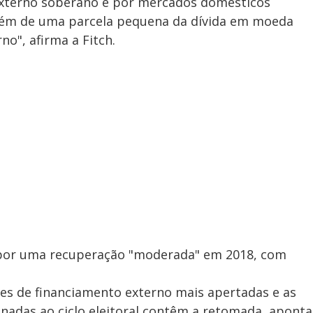
externo soberano e por mercados domésticos
além de uma parcela pequena da dívida em moeda
no", afirma a Fitch.
a por uma recuperação "moderada" em 2018, com
es de financiamento externo mais apertadas e as
ionadas ao ciclo eleitoral contêm a retomada, aponta