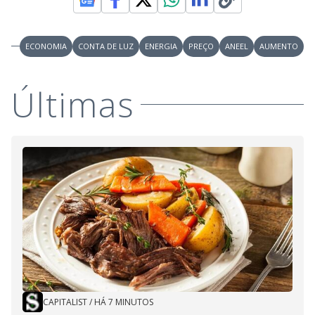
ECONOMIA
CONTA DE LUZ
ENERGIA
PREÇO
ANEEL
AUMENTO
Últimas
CAPITALIST
/
HÁ 7 MINUTOS