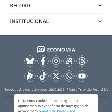
RECORD
INSTITUCIONAL
ECONOMIA
Todos os direitos reservados - 2009-
2026
- Rádio e Televisão Record S.A
Utilizamos cookies e tecnologia para
CARREIRA
FALE CONOSCO
PRIVACIDADE
aprimorar sua experiência de navegação de
TERMOS E CONDIÇÕES DE USO
acordo com o
Aviso de Privacidade
.